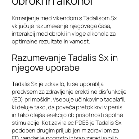
obroki in alkohol
Krmarjenje med vikendom s Tadalisom Sx
vključuje razumevanje njegovega časa,
interakcij med obroki in vloge alkohola za
optimalne rezultate in varnost.
Razumevanje Tadalis Sx in
njegove uporabe
Tadalis Sx je zdravilo, ki se uporablja
predvsem za zdravljenje erektilne disfunkcije
(ED) pri moških. Vsebuje učinkovino tadalafil,
ki deluje tako, da poveča pretok krvi v penis
in tako olajša erekcijo ob prisotnosti spolne
stimulacije. Kot zaviralec PDE5 je Tadalis Sx
podoben drugim priljubljenim zdravilom za
ED, vendar je pogosto izbran zaradi svojih