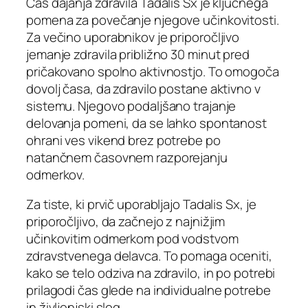
Čas dajanja zdravila Tadalis Sx je ključnega
pomena za povečanje njegove učinkovitosti.
Za večino uporabnikov je priporočljivo
jemanje zdravila približno 30 minut pred
pričakovano spolno aktivnostjo. To omogoča
dovolj časa, da zdravilo postane aktivno v
sistemu. Njegovo podaljšano trajanje
delovanja pomeni, da se lahko spontanost
ohrani ves vikend brez potrebe po
natančnem časovnem razporejanju
odmerkov.
Za tiste, ki prvič uporabljajo Tadalis Sx, je
priporočljivo, da začnejo z najnižjim
učinkovitim odmerkom pod vodstvom
zdravstvenega delavca. To pomaga oceniti,
kako se telo odziva na zdravilo, in po potrebi
prilagodi čas glede na individualne potrebe
in življenjski slog.