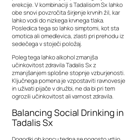
erekcije. V kombinaciji s Tadalisom Sx lahko
obe snovi povzročita širjenje krvnih žil, kar
lahko vodi do nizkega krvnega tlaka.
Posledica tega so lahko simptomi, kot sta
omotica ali omedlevica, zlasti pri prehodu iz
sedečega v stoječi položaj.
Poleg tega lahko alkohol zmanjša
učinkovitost zdravila Tadalis Sx z
zmanjšanjem splošne stopnje vzburjenosti.
Ključnega pomena je vzpostaviti ravnovesje
in uživati ​​pijače v družbi, ne da bi pri tem
ogrozili učinkovitost ali varnost zdravila.
Balancing Social Drinking in
Tadalis Sx
Dogodki ob koncu tedna se pogosto vrtijo