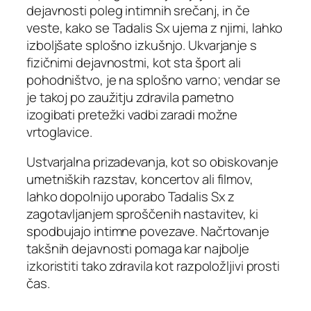
dejavnosti poleg intimnih srečanj, in če
veste, kako se Tadalis Sx ujema z njimi, lahko
izboljšate splošno izkušnjo. Ukvarjanje s
fizičnimi dejavnostmi, kot sta šport ali
pohodništvo, je na splošno varno; vendar se
je takoj po zaužitju zdravila pametno
izogibati pretežki vadbi zaradi možne
vrtoglavice.
Ustvarjalna prizadevanja, kot so obiskovanje
umetniških razstav, koncertov ali filmov,
lahko dopolnijo uporabo Tadalis Sx z
zagotavljanjem sproščenih nastavitev, ki
spodbujajo intimne povezave. Načrtovanje
takšnih dejavnosti pomaga kar najbolje
izkoristiti tako zdravila kot razpoložljivi prosti
čas.