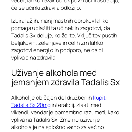
večer, lahko težak obrok povzroči frustracijo,
če se učinki zdravila odložijo.
Izbira lažjih, manj mastnih obrokov lahko
pomaga ublažiti ta učinek in zagotovi, da
Tadalis Sx deluje, ko želite. Vključitev pustih
beljakovin, zelenjave in celih zrn lahko
zagotovi energijo in podporo, ne da bi
vplivala na zdravila.
Uživanje alkohola med
jemanjem zdravila Tadalis Sx
Alkohol je običajen del družbenih
Kupiti
Tadalis Sx 20mg
interakcij, zlasti med
vikendi, vendar je pomembno razumeti, kako
vpliva na Tadalis Sx. Zmerno uživanje
alkohola je na splošno varno za večino