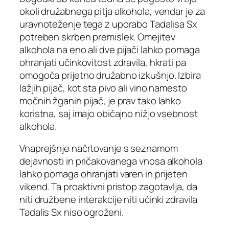
okoli družabnega pitja alkohola, vendar je za
uravnoteženje tega z uporabo Tadalisa Sx
potreben skrben premislek. Omejitev
alkohola na eno ali dve pijači lahko pomaga
ohranjati učinkovitost zdravila, hkrati pa
omogoča prijetno družabno izkušnjo. Izbira
lažjih pijač, kot sta pivo ali vino namesto
močnih žganih pijač, je prav tako lahko
koristna, saj imajo običajno nižjo vsebnost
alkohola.
Vnaprejšnje načrtovanje s seznamom
dejavnosti in pričakovanega vnosa alkohola
lahko pomaga ohranjati varen in prijeten
vikend. Ta proaktivni pristop zagotavlja, da
niti družbene interakcije niti učinki zdravila
Tadalis Sx niso ogroženi.