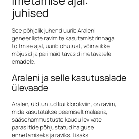
imetamise ajal:
juhised
See põhjalik juhend uurib Araleni
geneeriliste ravimite kasutamist rinnaga
toitmise ajal, uurib ohutust, võimalikke
mõjusid ja parimaid tavasid imetavatele
emadele.
Araleni ja selle kasutusalade
ülevaade
Aralen, üldtuntud kui klorokviin, on ravim,
mida kasutatakse peamiselt malaaria,
sääsehammustuste kaudu levivate
parasiitide põhjustatud haiguse
ennetamiseks ja raviks. Lisaks