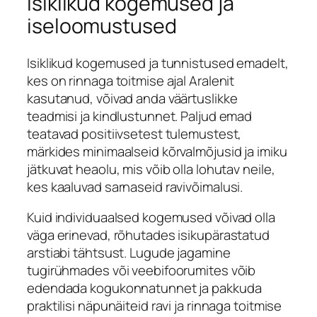
Isiklikud kogemused ja
iseloomustused
Isiklikud kogemused ja tunnistused emadelt,
kes on rinnaga toitmise ajal Aralenit
kasutanud, võivad anda väärtuslikke
teadmisi ja kindlustunnet. Paljud emad
teatavad positiivsetest tulemustest,
märkides minimaalseid kõrvalmõjusid ja imiku
jätkuvat heaolu, mis võib olla lohutav neile,
kes kaaluvad sarnaseid ravivõimalusi.
Kuid individuaalsed kogemused võivad olla
väga erinevad, rõhutades isikupärastatud
arstiabi tähtsust. Lugude jagamine
tugirühmades või veebifoorumites võib
edendada kogukonnatunnet ja pakkuda
praktilisi näpunäiteid ravi ja rinnaga toitmise