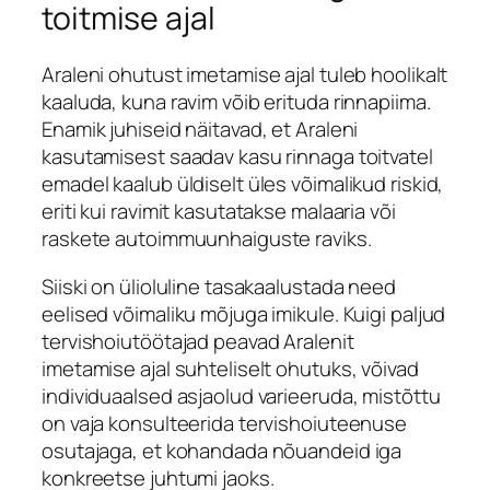
toitmise ajal
Araleni ohutust imetamise ajal tuleb hoolikalt
kaaluda, kuna ravim võib erituda rinnapiima.
Enamik juhiseid näitavad, et Araleni
kasutamisest saadav kasu rinnaga toitvatel
emadel kaalub üldiselt üles võimalikud riskid,
eriti kui ravimit kasutatakse malaaria või
raskete autoimmuunhaiguste raviks.
Siiski on ülioluline tasakaalustada need
eelised võimaliku mõjuga imikule. Kuigi paljud
tervishoiutöötajad peavad Aralenit
imetamise ajal suhteliselt ohutuks, võivad
individuaalsed asjaolud varieeruda, mistõttu
on vaja konsulteerida tervishoiuteenuse
osutajaga, et kohandada nõuandeid iga
konkreetse juhtumi jaoks.