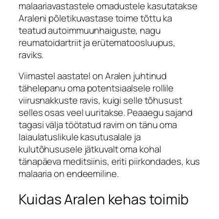
malaariavastastele omadustele kasutatakse
Araleni põletikuvastase toime tõttu ka
teatud autoimmuunhaiguste, nagu
reumatoidartriit ja erütematoosluupus,
raviks.
Viimastel aastatel on Aralen juhtinud
tähelepanu oma potentsiaalsele rollile
viirusnakkuste ravis, kuigi selle tõhusust
selles osas veel uuritakse. Peaaegu sajand
tagasi välja töötatud ravim on tänu oma
laiaulatuslikule kasutusalale ja
kulutõhususele jätkuvalt oma kohal
tänapäeva meditsiinis, eriti piirkondades, kus
malaaria on endeemiline.
Kuidas Aralen kehas toimib