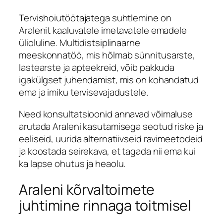
Tervishoiutöötajatega suhtlemine on
Aralenit kaaluvatele imetavatele emadele
ülioluline. Multidistsiplinaarne
meeskonnatöö, mis hõlmab sünnitusarste,
lastearste ja apteekreid, võib pakkuda
igakülgset juhendamist, mis on kohandatud
ema ja imiku tervisevajadustele.
Need konsultatsioonid annavad võimaluse
arutada Araleni kasutamisega seotud riske ja
eeliseid, uurida alternatiivseid ravimeetodeid
ja koostada seirekava, et tagada nii ema kui
ka lapse ohutus ja heaolu.
Araleni kõrvaltoimete
juhtimine rinnaga toitmisel