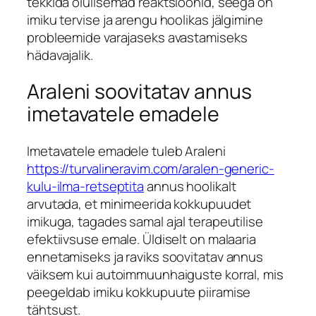
tekkida olulisemad reaktsioonid, seega on
imiku tervise ja arengu hoolikas jälgimine
probleemide varajaseks avastamiseks
hädavajalik.
Araleni soovitatav annus
imetavatele emadele
Imetavatele emadele tuleb Araleni
https://turvalineravim.com/aralen-generic-
kulu-ilma-retseptita
annus hoolikalt
arvutada, et minimeerida kokkupuudet
imikuga, tagades samal ajal terapeutilise
efektiivsuse emale. Üldiselt on malaaria
ennetamiseks ja raviks soovitatav annus
väiksem kui autoimmuunhaiguste korral, mis
peegeldab imiku kokkupuute piiramise
tähtsust.