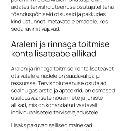
aidates tervishoiuteenuse osutajatel teha
tõenduspõhiseid otsuseid ja pakkudes
kindlustunnet imetavatele emadele, kes
seda ravimit vajavad.
Araleni ja rinnaga toitmise
kohta lisateabe allikad
Araleni ja rinnaga toitmise kohta lisateavet
otsivatele emadele on saadaval palju
ressursse. Tervishoiuteenuse osutajad,
sealhulgas arstid ja apteekrid, on esmased
usaldusväärsete nõuannete ja juhiste
allikad, mis on kohandatud vastavalt
individuaalsetele tervisevajadustele.
Lisaks pakuvad sellised mainekad