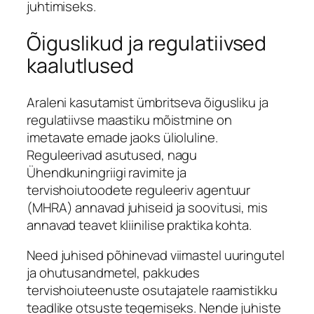
juhtimiseks.
Õiguslikud ja regulatiivsed
kaalutlused
Araleni kasutamist ümbritseva õigusliku ja
regulatiivse maastiku mõistmine on
imetavate emade jaoks ülioluline.
Reguleerivad asutused, nagu
Ühendkuningriigi ravimite ja
tervishoiutoodete reguleeriv agentuur
(MHRA) annavad juhiseid ja soovitusi, mis
annavad teavet kliinilise praktika kohta.
Need juhised põhinevad viimastel uuringutel
ja ohutusandmetel, pakkudes
tervishoiuteenuste osutajatele raamistikku
teadlike otsuste tegemiseks. Nende juhiste