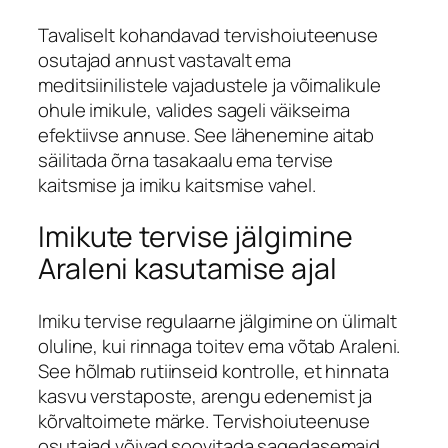
Tavaliselt kohandavad tervishoiuteenuse
osutajad annust vastavalt ema
meditsiinilistele vajadustele ja võimalikule
ohule imikule, valides sageli väikseima
efektiivse annuse. See lähenemine aitab
säilitada õrna tasakaalu ema tervise
kaitsmise ja imiku kaitsmise vahel.
Imikute tervise jälgimine
Araleni kasutamise ajal
Imiku tervise regulaarne jälgimine on ülimalt
oluline, kui rinnaga toitev ema võtab Araleni.
See hõlmab rutiinseid kontrolle, et hinnata
kasvu verstaposte, arengu edenemist ja
kõrvaltoimete märke. Tervishoiuteenuse
osutajad võivad soovitada sagedasemaid