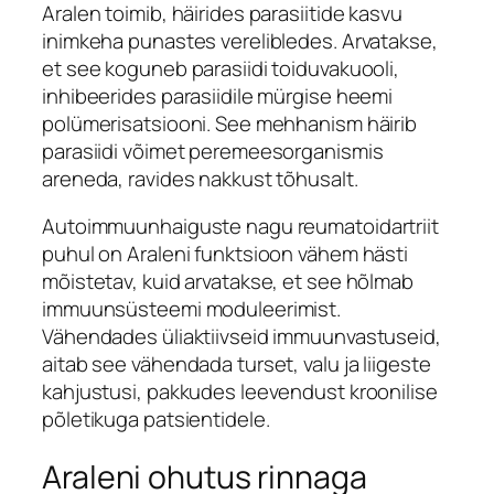
Aralen toimib, häirides parasiitide kasvu
inimkeha punastes verelibledes. Arvatakse,
et see koguneb parasiidi toiduvakuooli,
inhibeerides parasiidile mürgise heemi
polümerisatsiooni. See mehhanism häirib
parasiidi võimet peremeesorganismis
areneda, ravides nakkust tõhusalt.
Autoimmuunhaiguste nagu reumatoidartriit
puhul on Araleni funktsioon vähem hästi
mõistetav, kuid arvatakse, et see hõlmab
immuunsüsteemi moduleerimist.
Vähendades üliaktiivseid immuunvastuseid,
aitab see vähendada turset, valu ja liigeste
kahjustusi, pakkudes leevendust kroonilise
põletikuga patsientidele.
Araleni ohutus rinnaga