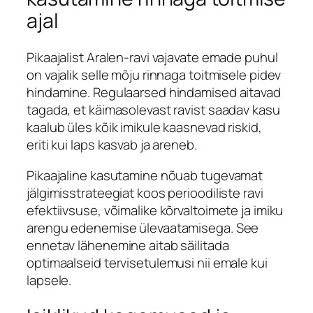
ajal
Pikaajalist Aralen-ravi vajavate emade puhul
on vajalik selle mõju rinnaga toitmisele pidev
hindamine. Regulaarsed hindamised aitavad
tagada, et käimasolevast ravist saadav kasu
kaalub üles kõik imikule kaasnevad riskid,
eriti kui laps kasvab ja areneb.
Pikaajaline kasutamine nõuab tugevamat
jälgimisstrateegiat koos perioodiliste ravi
efektiivsuse, võimalike kõrvaltoimete ja imiku
arengu edenemise ülevaatamisega. See
ennetav lähenemine aitab säilitada
optimaalseid tervisetulemusi nii emale kui
lapsele.