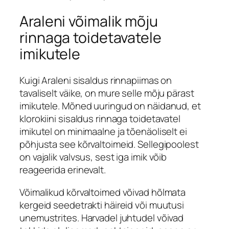
Araleni võimalik mõju
rinnaga toidetavatele
imikutele
Kuigi Araleni sisaldus rinnapiimas on
tavaliselt väike, on mure selle mõju pärast
imikutele. Mõned uuringud on näidanud, et
klorokiini sisaldus rinnaga toidetavatel
imikutel on minimaalne ja tõenäoliselt ei
põhjusta see kõrvaltoimeid. Sellegipoolest
on vajalik valvsus, sest iga imik võib
reageerida erinevalt.
Võimalikud kõrvaltoimed võivad hõlmata
kergeid seedetrakti häireid või muutusi
unemustrites. Harvadel juhtudel võivad