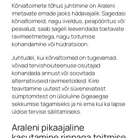
Kõrvaltoimete tõhus juhtimine on Araleni
imetavate emade jaoks hädavajalik. Sagedasi
kõrvaltoimeid, nagu iiveldus, peapööritus või
peavalud, saab sageli leevendada toetavate
ravimeetmetega, nagu toitumise
kohandamine või hüdratsioon.
Juhtudel, kui kõrvaltoimed on tugevamad,
võivad tervishoiuteenuse osutajad
kohandada annust või soovitada
alternatiivseid ravimeetodeid. Kiire
teavitamine uutest või süvenevatest
sümptomitest on ülioluline õigeaegse
sekkumise tagamiseks ja nii ema kui ka lapse
üldise tervise säilitamiseks.
Araleni pikaajaline
kasutamine rinnaga toitmise