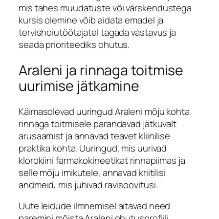
mis tahes muudatuste või värskendustega
kursis olemine võib aidata emadel ja
tervishoiutöötajatel tagada vastavus ja
seada prioriteediks ohutus.
Araleni ja rinnaga toitmise
uurimise jätkamine
Käimasolevad uuringud Araleni mõju kohta
rinnaga toitmisele parandavad jätkuvalt
arusaamist ja annavad teavet kliinilise
praktika kohta. Uuringud, mis uurivad
klorokiini farmakokineetikat rinnapiimas ja
selle mõju imikutele, annavad kriitilisi
andmeid, mis juhivad ravisoovitusi.
Uute leidude ilmnemisel aitavad need
paremini mõista Araleni ohutusprofiili,