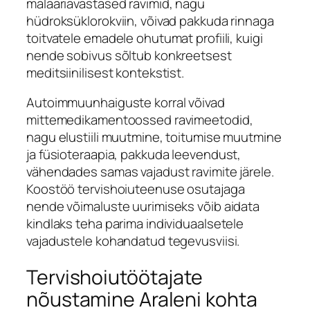
malaariavastased ravimid, nagu
hüdroksüklorokviin, võivad pakkuda rinnaga
toitvatele emadele ohutumat profiili, kuigi
nende sobivus sõltub konkreetsest
meditsiinilisest kontekstist.
Autoimmuunhaiguste korral võivad
mittemedikamentoossed ravimeetodid,
nagu elustiili muutmine, toitumise muutmine
ja füsioteraapia, pakkuda leevendust,
vähendades samas vajadust ravimite järele.
Koostöö tervishoiuteenuse osutajaga
nende võimaluste uurimiseks võib aidata
kindlaks teha parima individuaalsetele
vajadustele kohandatud tegevusviisi.
Tervishoiutöötajate
nõustamine Araleni kohta